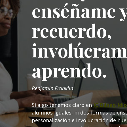
enséñame y
recuerdo,
involúcrame
aprendo.
Benjamin Franklin
Si algo tenemos claro en
IC Bilbao Id
alumnos iguales, ni dos formas de ense
personalización e involucración de nue