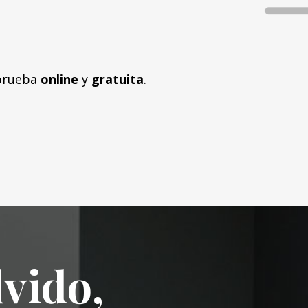
 prueba
online
y
gratuita
.
lvido,