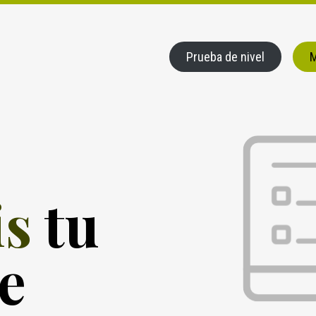
Prueba de nivel
M
is
tu
e