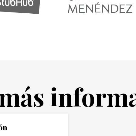
a más inform
ión