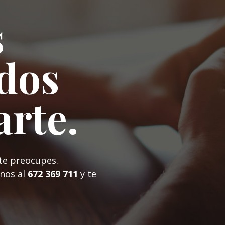
s
dos
arte.
te preocupes.
nos al
672 369 711
y te